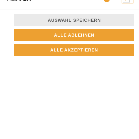
AUSWAHL SPEICHERN
ALLE ABLEHNEN
5,50 € *
ALLE AKZEPTIEREN
* Die Preise können nach Auswahl des Stores variieren.
© 2026
Pizzeria-Restaurant
Impressum
Datenschutz
Datenschutzeinstellungen
Barrierefreiheit
AGB
Lieferdienstsoftware und Webshop von
SIDES