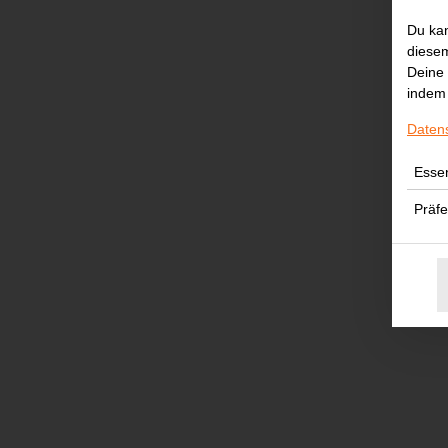
Du kan
diesem
Deine 
indem 
Daten
Essen
Präf