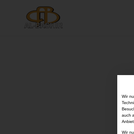
Wir nu
Techni
Besuch
auch a
Anbiet
Wir n