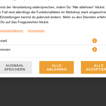
nst der Verarbeitung widersprechen, indem Du "Alle ablehnen" klickst.
 Fall sind allerdings die Funktionalitäten im Webshop stark eingeschrä
Einstellungen kannst du jederzeit ändern. Mehr zu den Diensten erfähr
Du auf das Fragezeichen klickst.
schutzerklärung
Impressum
mit Sahne, Gorgonzola und Blattspinat, serviert mit Parmesan
ziell
erenzen
14,20 € *
* Die Preise können nach Auswahl des Stores variieren.
AUSWAHL
ALLE
ALLE
SPEICHERN
ABLEHNEN
AKZEPTIE