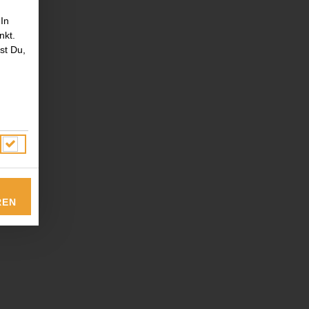
 In
nkt.
st Du,
REN