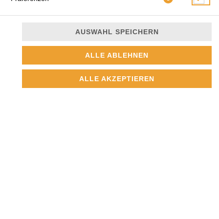
AUSWAHL SPEICHERN
ALLE ABLEHNEN
geschmortes Lammfleisch in exotischer Sauce und Mandeln
ALLE AKZEPTIEREN
22,50 € *
* Die Preise können nach Auswahl des Stores variieren.
© 2026
Pizzeria-Restaurant
Impressum
Datenschutz
Datenschutzeinstellungen
Barrierefreiheit
AGB
Lieferdienstsoftware und Webshop von
SIDES