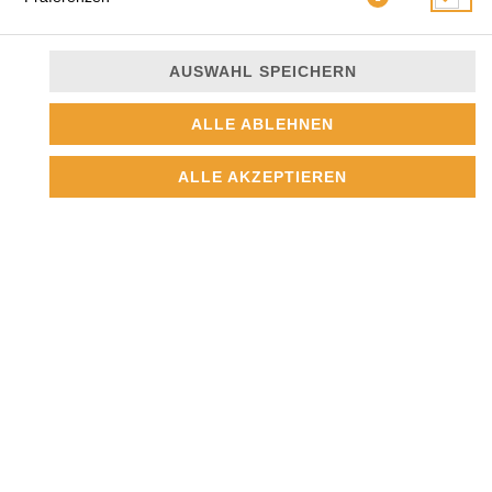
AUSWAHL SPEICHERN
ALLE ABLEHNEN
mit Tomaten, Käse, Mozzarella und Basilikum
ALLE AKZEPTIEREN
12,00 € *
* Die Preise können nach Auswahl des Stores variieren.
© 2026
Pizzeria-Restaurant
Impressum
Datenschutz
Datenschutzeinstellungen
Barrierefreiheit
AGB
Lieferdienstsoftware und Webshop von
SIDES