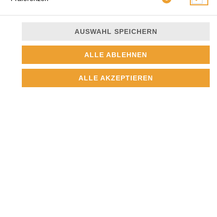
AUSWAHL SPEICHERN
ALLE ABLEHNEN
mit Eisbergsalat, Tomaten, Zwiebeln, Kebapfleisch, Feta
Käse und Joghurt-Dressing
ALLE AKZEPTIEREN
10,50 € *
* Die Preise können nach Auswahl des Stores variieren.
© 2026
Pizzeria-Restaurant
Impressum
Datenschutz
Datenschutzeinstellungen
Barrierefreiheit
AGB
Lieferdienstsoftware und Webshop von
SIDES