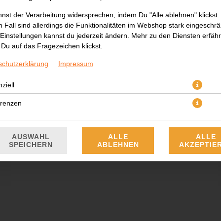
nst der Verarbeitung widersprechen, indem Du "Alle ablehnen" klickst.
 Fall sind allerdings die Funktionalitäten im Webshop stark eingeschrä
Einstellungen kannst du jederzeit ändern. Mehr zu den Diensten erfähr
Du auf das Fragezeichen klickst.
schutzerklärung
Impressum
3 Stück, Linsenbrot mit 3x verschiedenen Saucen
ziell
erenzen
6,90 € *
* Die Preise können nach Auswahl des Stores variieren.
AUSWAHL
ALLE
ALLE
SPEICHERN
ABLEHNEN
AKZEPTIE