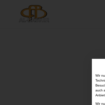
Wir nu
Techni
Besuch
auch a
Anbiet
Wir n