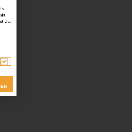
 In
nkt.
st Du,
REN