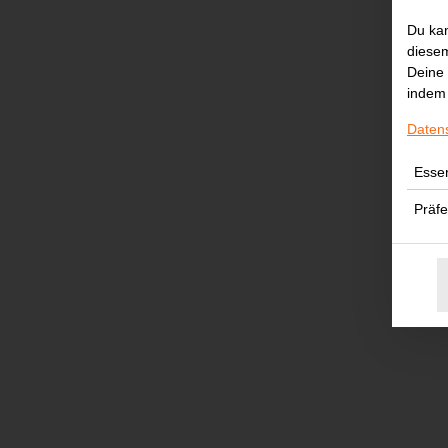
Du kan
diesem
Deine 
indem 
Daten
Essen
Präf